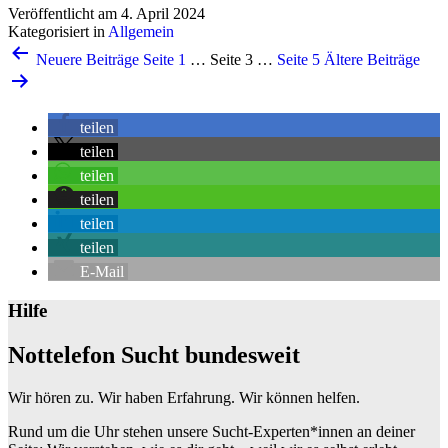
Veröffentlicht am
4. April 2024
Kategorisiert in
Allgemein
Seitennummerierung
Neuere
Beiträge
Seite 1
…
Seite 3
…
Seite 5
Ältere
Beiträge
der
Beiträge
teilen
teilen
teilen
teilen
teilen
teilen
E-Mail
Hilfe
Nottelefon Sucht bundesweit
Wir hören zu. Wir haben Erfahrung. Wir können helfen.
Rund um die Uhr stehen unsere Sucht-Experten*innen an deiner