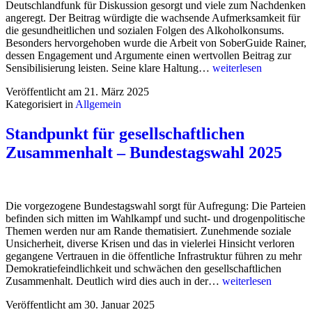
Deutschlandfunk für Diskussion gesorgt und viele zum Nachdenken
angeregt. Der Beitrag würdigte die wachsende Aufmerksamkeit für
die gesundheitlichen und sozialen Folgen des Alkoholkonsums.
Besonders hervorgehoben wurde die Arbeit von SoberGuide Rainer,
dessen Engagement und Argumente einen wertvollen Beitrag zur
Der
Sensibilisierung leisten. Seine klare Haltung…
weiterlesen
gesellschaftliche
Veröffentlicht am
21. März 2025
Diskurs
Kategorisiert in
Allgemein
zum
Umgang
mit
Standpunkt für gesellschaftlichen
Alkohol
Zusammenhalt – Bundestagswahl 2025
verändert
sich
deutlich
Die vorgezogene Bundestagswahl sorgt für Aufregung: Die Parteien
befinden sich mitten im Wahlkampf und sucht- und drogenpolitische
Themen werden nur am Rande thematisiert. Zunehmende soziale
Unsicherheit, diverse Krisen und das in vielerlei Hinsicht verloren
gegangene Vertrauen in die öffentliche Infrastruktur führen zu mehr
Demokratiefeindlichkeit und schwächen den gesellschaftlichen
Standpunkt
Zusammenhalt. Deutlich wird dies auch in der…
weiterlesen
für
Veröffentlicht am
30. Januar 2025
gesellschaftlichen