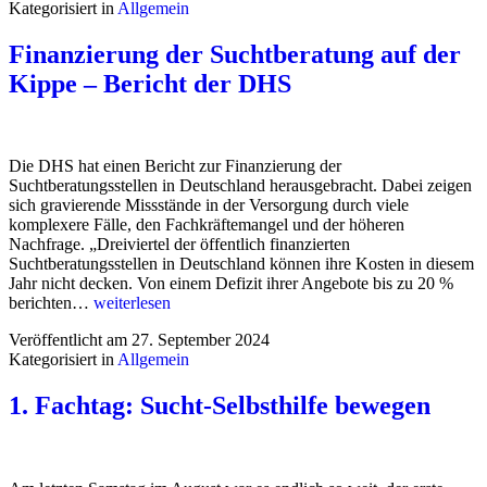
Kategorisiert in
Allgemein
Zusammenhalt
–
Bundestagswahl
Finanzierung der Suchtberatung auf der
2025
Kippe – Bericht der DHS
Die DHS hat einen Bericht zur Finanzierung der
Suchtberatungsstellen in Deutschland herausgebracht. Dabei zeigen
sich gravierende Missstände in der Versorgung durch viele
komplexere Fälle, den Fachkräftemangel und der höheren
Nachfrage. „Dreiviertel der öffentlich finanzierten
Suchtberatungsstellen in Deutschland können ihre Kosten in diesem
Jahr nicht decken. Von einem Defizit ihrer Angebote bis zu 20 %
Finanzierung
berichten…
weiterlesen
der
Veröffentlicht am
27. September 2024
Suchtberatung
Kategorisiert in
Allgemein
auf
der
Kippe
1. Fachtag: Sucht-Selbsthilfe bewegen
–
Bericht
der
DHS