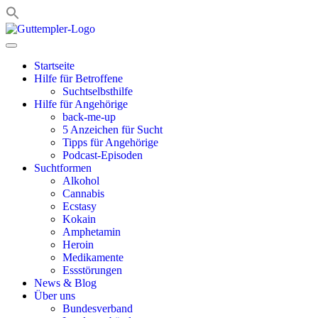
Zum
Inhalt
springen
Startseite
Hilfe für Betroffene
Suchtselbsthilfe
Hilfe für Angehörige
back-me-up
5 Anzeichen für Sucht
Tipps für Angehörige
Podcast-Episoden
Suchtformen
Alkohol
Cannabis
Ecstasy
Kokain
Amphetamin
Heroin
Medikamente
Essstörungen
News & Blog
Über uns
Bundesverband