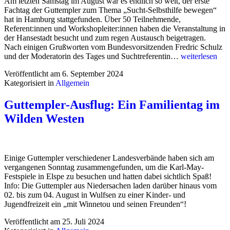
Am letzten Samstag im August war es endlich so weit, der erste
Fachtag der Guttempler zum Thema „Sucht-Selbsthilfe bewegen“
hat in Hamburg stattgefunden. Über 50 Teilnehmende,
Referent:innen und Workshopleiter:innen haben die Veranstaltung in
der Hansestadt besucht und zum regen Austausch beigetragen.
Nach einigen Grußworten vom Bundesvorsitzenden Fredric Schulz
1.
und der Moderatorin des Tages und Suchtreferentin…
weiterlesen
Fachtag:
Veröffentlicht am
6. September 2024
Sucht-
Kategorisiert in
Allgemein
Selbsthilfe
bewegen
Guttempler-Ausflug: Ein Familientag im
Wilden Westen
Einige Guttempler verschiedener Landesverbände haben sich am
vergangenen Sonntag zusammengefunden, um die Karl-May-
Festspiele in Elspe zu besuchen und hatten dabei sichtlich Spaß!
Info: Die Guttempler aus Niedersachen laden darüber hinaus vom
02. bis zum 04. August in Wulfsen zu einer Kinder- und
Jugendfreizeit ein „mit Winnetou und seinen Freunden“!
Veröffentlicht am
25. Juli 2024