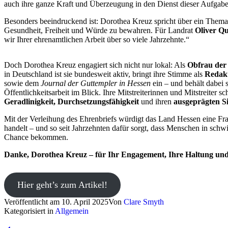
auch ihre ganze Kraft und Überzeugung in den Dienst dieser Aufgabe
Besonders beeindruckend ist: Dorothea Kreuz spricht über ein Thema, d
Gesundheit, Freiheit und Würde zu bewahren. Für Landrat
Oliver Qu
wir Ihrer ehrenamtlichen Arbeit über so viele Jahrzehnte.“
Doch Dorothea Kreuz engagiert sich nicht nur lokal: Als
Obfrau der 
in Deutschland ist sie bundesweit aktiv, bringt ihre Stimme als
Redak
sowie dem
Journal der Guttempler in Hessen
ein – und behält dabei 
Öffentlichkeitsarbeit im Blick. Ihre Mitstreiterinnen und Mitstreiter s
Geradlinigkeit, Durchsetzungsfähigkeit
und ihren
ausgeprägten Si
Mit der Verleihung des Ehrenbriefs würdigt das Land Hessen eine Frau
handelt – und so seit Jahrzehnten dafür sorgt, dass Menschen in schw
Chance bekommen.
Danke, Dorothea Kreuz – für Ihr Engagement, Ihre Haltung und
Hier geht’s zum Artikel!
Veröffentlicht am
10. April 2025
Von
Clare Smyth
Kategorisiert in
Allgemein