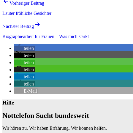
Beitrags-
Vorheriger Beitrag
Navigation
Lauter fröhliche Gesichter
Nächster Beitrag
Biographiearbeit für Frauen – Was mich stärkt
teilen
teilen
teilen
teilen
teilen
teilen
E-Mail
Hilfe
Nottelefon Sucht bundesweit
Wir hören zu. Wir haben Erfahrung. Wir können helfen.