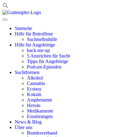
Zum
Inhalt
springen
Startseite
Hilfe für Betroffene
Suchtselbsthilfe
Hilfe für Angehörige
back-me-up
5 Anzeichen für Sucht
Tipps für Angehörige
Podcast-Episoden
Suchtformen
Alkohol
Cannabis
Ecstasy
Kokain
Amphetamin
Heroin
Medikamente
Essstörungen
News & Blog
Über uns
Bundesverband