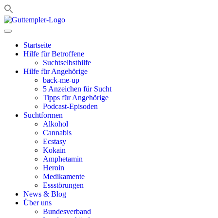
Zum
Inhalt
springen
Startseite
Hilfe für Betroffene
Suchtselbsthilfe
Hilfe für Angehörige
back-me-up
5 Anzeichen für Sucht
Tipps für Angehörige
Podcast-Episoden
Suchtformen
Alkohol
Cannabis
Ecstasy
Kokain
Amphetamin
Heroin
Medikamente
Essstörungen
News & Blog
Über uns
Bundesverband