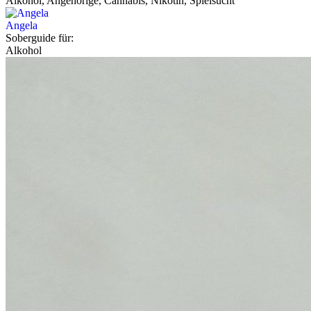
Alkohol, Angehörige, Cannabis, Nikotin, Spielsucht
Angela
Soberguide für:
Alkohol