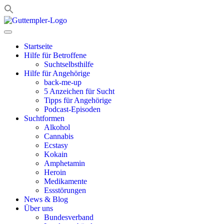
Zum
Inhalt
springen
Startseite
Hilfe für Betroffene
Suchtselbsthilfe
Hilfe für Angehörige
back-me-up
5 Anzeichen für Sucht
Tipps für Angehörige
Podcast-Episoden
Suchtformen
Alkohol
Cannabis
Ecstasy
Kokain
Amphetamin
Heroin
Medikamente
Essstörungen
News & Blog
Über uns
Bundesverband