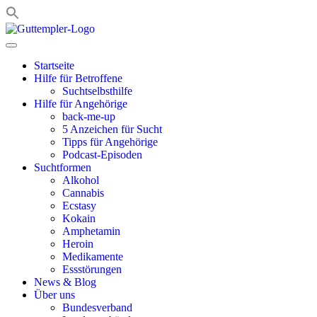
Zum
Inhalt
springen
Startseite
Hilfe für Betroffene
Suchtselbsthilfe
Hilfe für Angehörige
back-me-up
5 Anzeichen für Sucht
Tipps für Angehörige
Podcast-Episoden
Suchtformen
Alkohol
Cannabis
Ecstasy
Kokain
Amphetamin
Heroin
Medikamente
Essstörungen
News & Blog
Über uns
Bundesverband