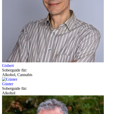
Gisbert
Soberguide für:
Alkohol, Cannabis
Günter
Soberguide für:
Alkohol