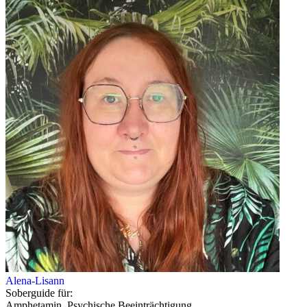
Alena-Lisann
Soberguide für:
Amphetamin, Psychische Beeinträchtigung