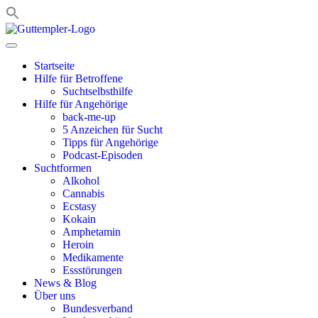
Zum
Inhalt
springen
Startseite
Hilfe für Betroffene
Suchtselbsthilfe
Hilfe für Angehörige
back-me-up
5 Anzeichen für Sucht
Tipps für Angehörige
Podcast-Episoden
Suchtformen
Alkohol
Cannabis
Ecstasy
Kokain
Amphetamin
Heroin
Medikamente
Essstörungen
News & Blog
Über uns
Bundesverband