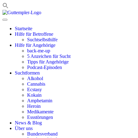
Zum
Inhalt
springen
Startseite
Hilfe für Betroffene
Suchtselbsthilfe
Hilfe für Angehörige
back-me-up
5 Anzeichen für Sucht
Tipps für Angehörige
Podcast-Episoden
Suchtformen
Alkohol
Cannabis
Ecstasy
Kokain
Amphetamin
Heroin
Medikamente
Essstörungen
News & Blog
Über uns
Bundesverband