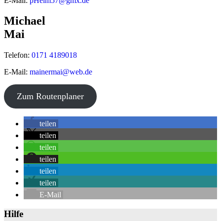
E-Mail:
pHelm57@gmx.de
Michael
Mai
Telefon:
0171 4189018
E-Mail:
mainermai@web.de
©
OpenStreetMap
contributors
Zum Routenplaner
+
teilen
−
teilen
teilen
teilen
teilen
teilen
E-Mail
Hilfe