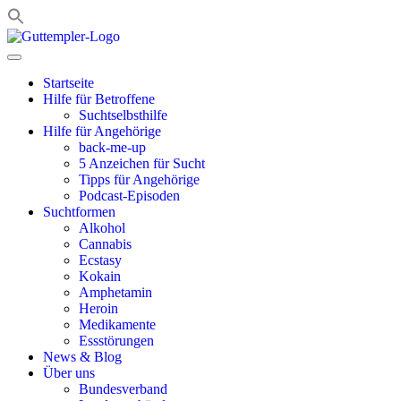
Zum
Inhalt
springen
Startseite
Hilfe für Betroffene
Suchtselbsthilfe
Hilfe für Angehörige
back-me-up
5 Anzeichen für Sucht
Tipps für Angehörige
Podcast-Episoden
Suchtformen
Alkohol
Cannabis
Ecstasy
Kokain
Amphetamin
Heroin
Medikamente
Essstörungen
News & Blog
Über uns
Bundesverband