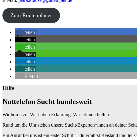
E-Mail:
petra.krause@guttempler.de
Zum Routenplaner
+
teilen
−
teilen
teilen
teilen
teilen
teilen
E-Mail
Hilfe
Nottelefon Sucht bundesweit
Wir hören zu. Wir haben Erfahrung. Wir können helfen.
Rund um die Uhr stehen unsere Sucht-Experten*innen an deiner Seite: W
Ein Anruf bei uns ist ein erster Schritt – du erfährst Beistand und teils