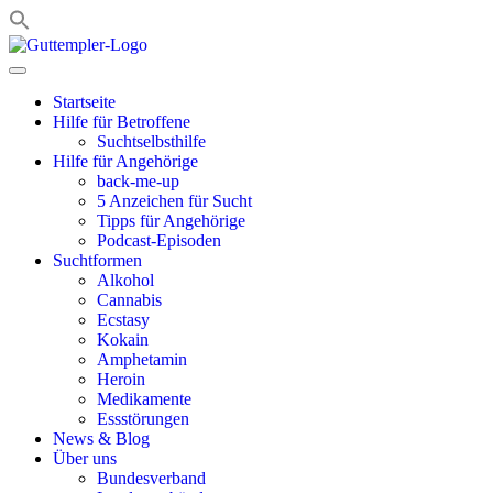
Zum
Inhalt
springen
Startseite
Hilfe für Betroffene
Suchtselbsthilfe
Hilfe für Angehörige
back-me-up
5 Anzeichen für Sucht
Tipps für Angehörige
Podcast-Episoden
Suchtformen
Alkohol
Cannabis
Ecstasy
Kokain
Amphetamin
Heroin
Medikamente
Essstörungen
News & Blog
Über uns
Bundesverband