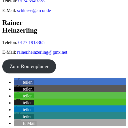
Telefon:
0174 3949728
E-Mail:
schluese@arcor.de
Rainer
Heinzerling
Telefon:
0177 1913365
E-Mail:
rainer.heinzerling@gmx.net
©
OpenStreetMap
contributors
Zum Routenplaner
+
teilen
−
teilen
teilen
teilen
teilen
teilen
E-Mail