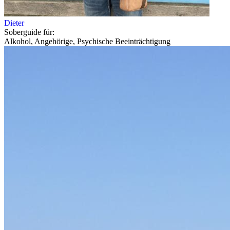
Dieter
Soberguide für:
Alkohol, Angehörige, Psychische Beeinträchtigung