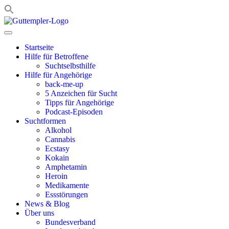
Zum
Inhalt
springen
Startseite
Hilfe für Betroffene
Suchtselbsthilfe
Hilfe für Angehörige
back-me-up
5 Anzeichen für Sucht
Tipps für Angehörige
Podcast-Episoden
Suchtformen
Alkohol
Cannabis
Ecstasy
Kokain
Amphetamin
Heroin
Medikamente
Essstörungen
News & Blog
Über uns
Bundesverband