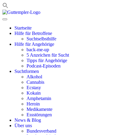
Zum
Inhalt
springen
Startseite
Hilfe für Betroffene
Suchtselbsthilfe
Hilfe für Angehörige
back-me-up
5 Anzeichen für Sucht
Tipps für Angehörige
Podcast-Episoden
Suchtformen
Alkohol
Cannabis
Ecstasy
Kokain
Amphetamin
Heroin
Medikamente
Essstörungen
News & Blog
Über uns
Bundesverband