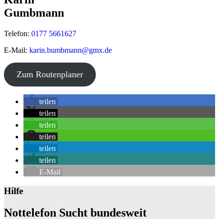
Gumbmann
Telefon:
0177 5661627
E-Mail:
karin.bumbmann@gmx.de
©
OpenStreetMap
contributors
Zum Routenplaner
+
teilen
−
teilen
teilen
teilen
teilen
teilen
E-Mail
Hilfe
Nottelefon Sucht bundesweit