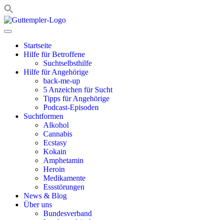
Zum
Inhalt
springen
Startseite
Hilfe für Betroffene
Suchtselbsthilfe
Hilfe für Angehörige
back-me-up
5 Anzeichen für Sucht
Tipps für Angehörige
Podcast-Episoden
Suchtformen
Alkohol
Cannabis
Ecstasy
Kokain
Amphetamin
Heroin
Medikamente
Essstörungen
News & Blog
Über uns
Bundesverband