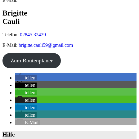
E-Mail:
Brigitte
Cauli
Telefon:
02845 32429
E-Mail:
brigitte.cauli59@gmail.com
©
OpenStreetMap
contributors
Zum Routenplaner
+
teilen
−
teilen
teilen
teilen
teilen
teilen
E-Mail
Hilfe