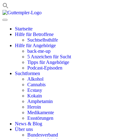
Zum
Inhalt
springen
Startseite
Hilfe für Betroffene
Suchtselbsthilfe
Hilfe für Angehörige
back-me-up
5 Anzeichen für Sucht
Tipps für Angehörige
Podcast-Episoden
Suchtformen
Alkohol
Cannabis
Ecstasy
Kokain
Amphetamin
Heroin
Medikamente
Essstörungen
News & Blog
Über uns
Bundesverband