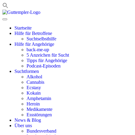
Zum
Inhalt
springen
Startseite
Hilfe für Betroffene
Suchtselbsthilfe
Hilfe für Angehörige
back-me-up
5 Anzeichen für Sucht
Tipps für Angehörige
Podcast-Episoden
Suchtformen
Alkohol
Cannabis
Ecstasy
Kokain
Amphetamin
Heroin
Medikamente
Essstörungen
News & Blog
Über uns
Bundesverband