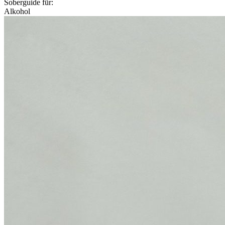
Soberguide für:
Alkohol