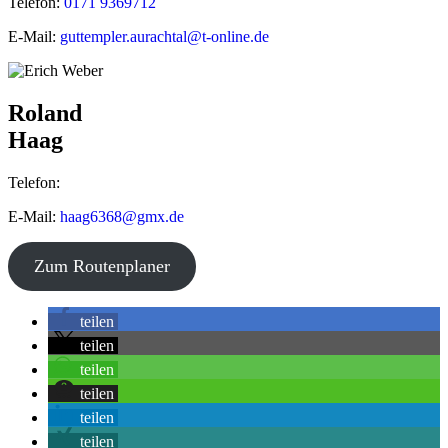
Telefon:
0171 9369712
E-Mail:
guttempler.aurachtal@t-online.de
Roland
Haag
Telefon:
E-Mail:
haag6368@gmx.de
©
OpenStreetMap
contributors
Zum Routenplaner
+
teilen
−
teilen
teilen
teilen
teilen
teilen