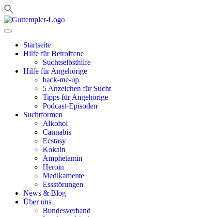
Zum
Inhalt
springen
Startseite
Hilfe für Betroffene
Suchtselbsthilfe
Hilfe für Angehörige
back-me-up
5 Anzeichen für Sucht
Tipps für Angehörige
Podcast-Episoden
Suchtformen
Alkohol
Cannabis
Ecstasy
Kokain
Amphetamin
Heroin
Medikamente
Essstörungen
News & Blog
Über uns
Bundesverband