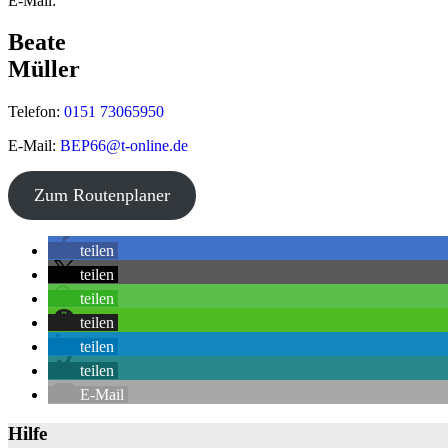
E-Mail:
Beate
Müller
Telefon:
0151 73065950
E-Mail:
BEP66@t-online.de
Zum Routenplaner
+
teilen
−
teilen
teilen
teilen
teilen
teilen
E-Mail
Hilfe