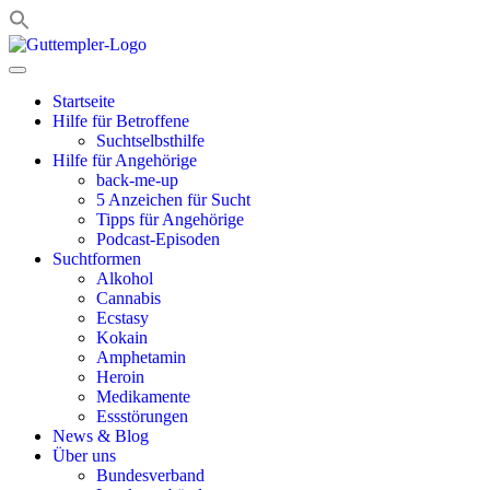
Zum
Inhalt
springen
Startseite
Hilfe für Betroffene
Suchtselbsthilfe
Hilfe für Angehörige
back-me-up
5 Anzeichen für Sucht
Tipps für Angehörige
Podcast-Episoden
Suchtformen
Alkohol
Cannabis
Ecstasy
Kokain
Amphetamin
Heroin
Medikamente
Essstörungen
News & Blog
Über uns
Bundesverband