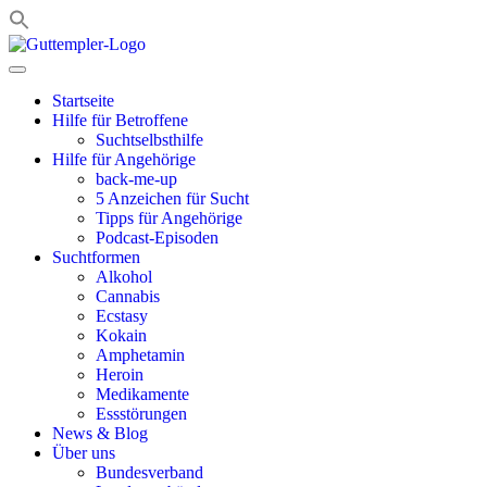
Zum
Inhalt
springen
Startseite
Hilfe für Betroffene
Suchtselbsthilfe
Hilfe für Angehörige
back-me-up
5 Anzeichen für Sucht
Tipps für Angehörige
Podcast-Episoden
Suchtformen
Alkohol
Cannabis
Ecstasy
Kokain
Amphetamin
Heroin
Medikamente
Essstörungen
News & Blog
Über uns
Bundesverband