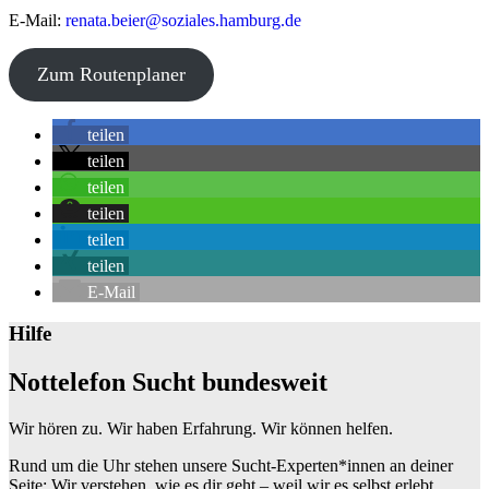
E-Mail:
renata.beier@soziales.hamburg.de
©
OpenStreetMap
contributors
Zum Routenplaner
+
teilen
−
teilen
teilen
teilen
teilen
teilen
E-Mail
Hilfe
Nottelefon Sucht bundesweit
Wir hören zu. Wir haben Erfahrung. Wir können helfen.
Rund um die Uhr stehen unsere Sucht-Experten*innen an deiner
Seite: Wir verstehen, wie es dir geht – weil wir es selbst erlebt