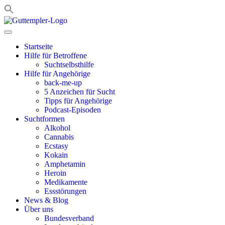
Zum
Inhalt
springen
Startseite
Hilfe für Betroffene
Suchtselbsthilfe
Hilfe für Angehörige
back-me-up
5 Anzeichen für Sucht
Tipps für Angehörige
Podcast-Episoden
Suchtformen
Alkohol
Cannabis
Ecstasy
Kokain
Amphetamin
Heroin
Medikamente
Essstörungen
News & Blog
Über uns
Bundesverband