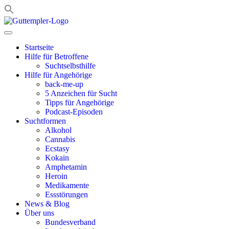
Zum
Inhalt
springen
Startseite
Hilfe für Betroffene
Suchtselbsthilfe
Hilfe für Angehörige
back-me-up
5 Anzeichen für Sucht
Tipps für Angehörige
Podcast-Episoden
Suchtformen
Alkohol
Cannabis
Ecstasy
Kokain
Amphetamin
Heroin
Medikamente
Essstörungen
News & Blog
Über uns
Bundesverband