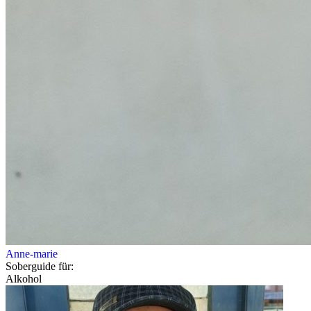
Anne-marie
Soberguide für:
Alkohol