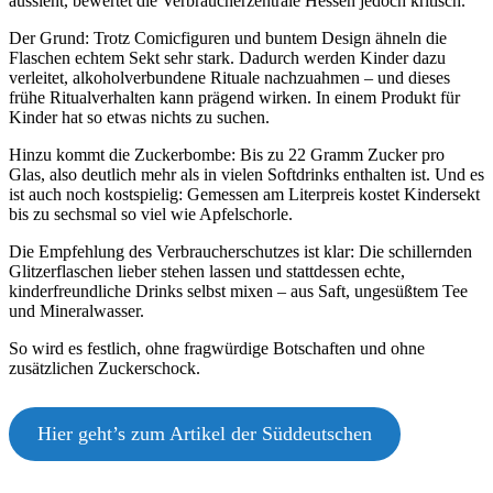
aussieht, bewertet die Verbraucherzentrale Hessen jedoch kritisch.
Der Grund: Trotz Comicfiguren und buntem Design ähneln die
Flaschen echtem Sekt sehr stark. Dadurch werden Kinder dazu
verleitet, alkoholverbundene Rituale nachzuahmen – und dieses
frühe Ritualverhalten kann prägend wirken. In einem Produkt für
Kinder hat so etwas nichts zu suchen.
Hinzu kommt die Zuckerbombe: Bis zu 22 Gramm Zucker pro
Glas, also deutlich mehr als in vielen Softdrinks enthalten ist. Und es
ist auch noch kostspielig: Gemessen am Literpreis kostet Kindersekt
bis zu sechsmal so viel wie Apfelschorle.
Die Empfehlung des Verbraucherschutzes ist klar: Die schillernden
Glitzerflaschen lieber stehen lassen und stattdessen echte,
kinderfreundliche Drinks selbst mixen – aus Saft, ungesüßtem Tee
und Mineralwasser.
So wird es festlich, ohne fragwürdige Botschaften und ohne
zusätzlichen Zuckerschock.
Hier geht’s zum Artikel der Süddeutschen