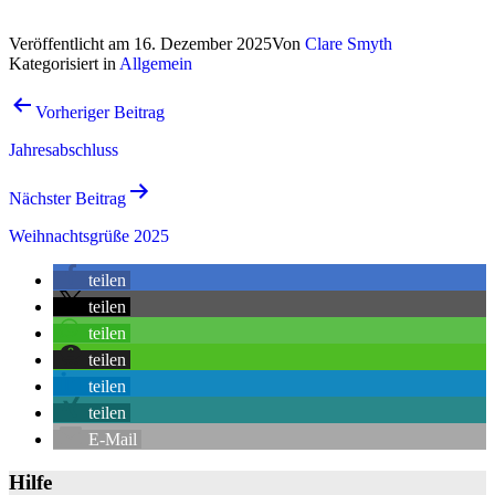
Veröffentlicht am
16. Dezember 2025
Von
Clare Smyth
Kategorisiert in
Allgemein
Beitrags-
Vorheriger Beitrag
Navigation
Jahresabschluss
Nächster Beitrag
Weihnachtsgrüße 2025
teilen
teilen
teilen
teilen
teilen
teilen
E-Mail
Hilfe