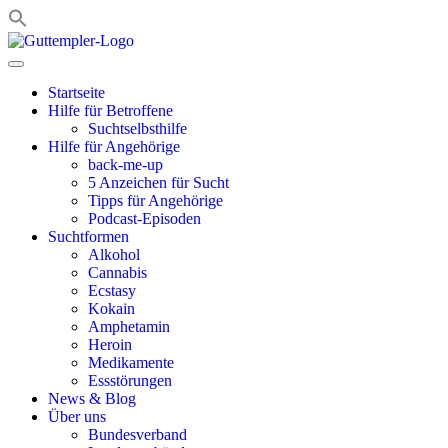
Zum
Inhalt
springen
Startseite
Hilfe für Betroffene
Suchtselbsthilfe
Hilfe für Angehörige
back-me-up
5 Anzeichen für Sucht
Tipps für Angehörige
Podcast-Episoden
Suchtformen
Alkohol
Cannabis
Ecstasy
Kokain
Amphetamin
Heroin
Medikamente
Essstörungen
News & Blog
Über uns
Bundesverband