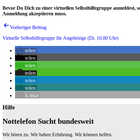
Bevor Du Dich zu einer virtuellen Selbsthilfegruppe anmeldest, s
Anmeldung akzeptieren muss.
Beitrags-
Vorheriger Beitrag
Navigation
Virtuelle Selbsthilfegruppe für Angehörige (Di. 10.00 Uhr)
teilen
teilen
teilen
teilen
teilen
teilen
E-Mail
Hilfe
Nottelefon Sucht bundesweit
Wir hören zu. Wir haben Erfahrung. Wir können helfen.