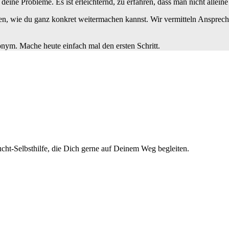
t deine Probleme. Es ist erleichternd, zu erfahren, dass man nicht alleine 
n, wie du ganz konkret weitermachen kannst. Wir vermitteln Ansprechp
nonym. Mache heute einfach mal den ersten Schritt.
cht-Selbsthilfe, die Dich gerne auf Deinem Weg begleiten.