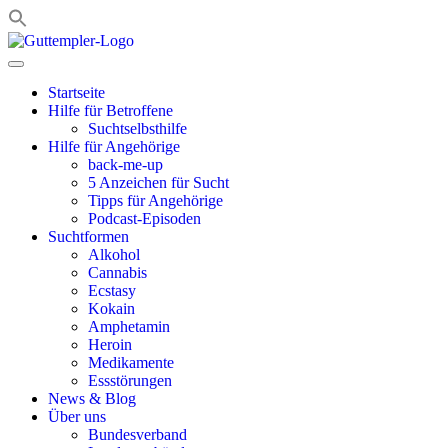
Zum
Inhalt
springen
Startseite
Hilfe für Betroffene
Suchtselbsthilfe
Hilfe für Angehörige
back-me-up
5 Anzeichen für Sucht
Tipps für Angehörige
Podcast-Episoden
Suchtformen
Alkohol
Cannabis
Ecstasy
Kokain
Amphetamin
Heroin
Medikamente
Essstörungen
News & Blog
Über uns
Bundesverband