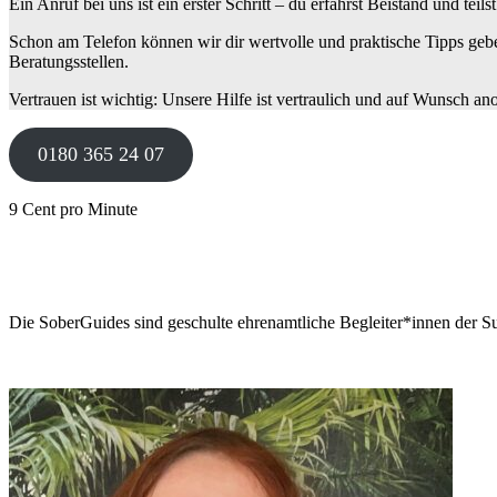
Ein Anruf bei uns ist ein erster Schritt – du erfährst Beistand und teils
Schon am Telefon können wir dir wertvolle und praktische Tipps gebe
Beratungsstellen.
Vertrauen ist wichtig: Unsere Hilfe ist vertraulich und auf Wunsch a
0180 365 24 07
9 Cent pro Minute
Die SoberGuides sind geschulte ehrenamtliche Begleiter*innen der Su