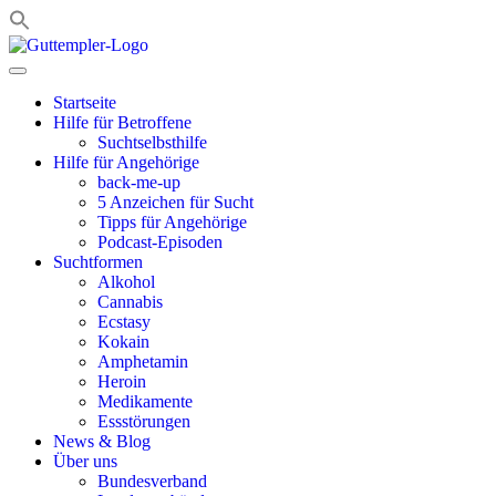
Zum
Inhalt
springen
Startseite
Hilfe für Betroffene
Suchtselbsthilfe
Hilfe für Angehörige
back-me-up
5 Anzeichen für Sucht
Tipps für Angehörige
Podcast-Episoden
Suchtformen
Alkohol
Cannabis
Ecstasy
Kokain
Amphetamin
Heroin
Medikamente
Essstörungen
News & Blog
Über uns
Bundesverband