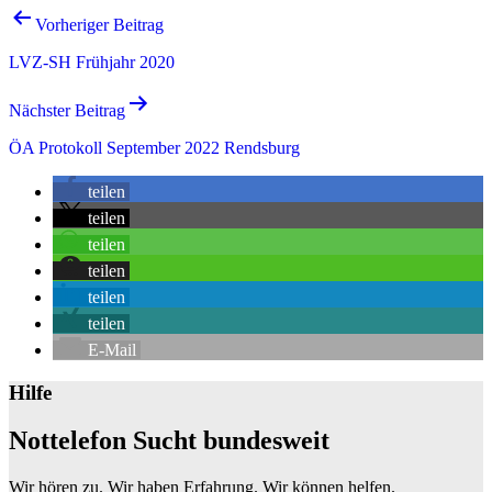
Beitrags-
Vorheriger Beitrag
Navigation
LVZ-SH Frühjahr 2020
Nächster Beitrag
ÖA Protokoll September 2022 Rendsburg
teilen
teilen
teilen
teilen
teilen
teilen
E-Mail
Hilfe
Nottelefon Sucht bundesweit
Wir hören zu. Wir haben Erfahrung. Wir können helfen.