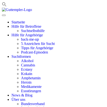
Zum
Inhalt
springen
Startseite
Hilfe für Betroffene
Suchtselbsthilfe
Hilfe für Angehörige
back-me-up
5 Anzeichen für Sucht
Tipps für Angehörige
Podcast-Episoden
Suchtformen
Alkohol
Cannabis
Ecstasy
Kokain
Amphetamin
Heroin
Medikamente
Essstörungen
News & Blog
Über uns
Bundesverband