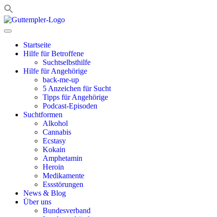
Zum
Inhalt
springen
Startseite
Hilfe für Betroffene
Suchtselbsthilfe
Hilfe für Angehörige
back-me-up
5 Anzeichen für Sucht
Tipps für Angehörige
Podcast-Episoden
Suchtformen
Alkohol
Cannabis
Ecstasy
Kokain
Amphetamin
Heroin
Medikamente
Essstörungen
News & Blog
Über uns
Bundesverband