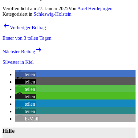
Veröffentlicht am
27. Januar 2025
Von
Axel Herdejürgen
Kategorisiert in
Schleswig-Holstein
Beitrags-
Vorheriger Beitrag
Navigation
Erster von 3 tollen Tagen
Nächster Beitrag
Silvester in Kiel
teilen
teilen
teilen
teilen
teilen
teilen
E-Mail
Hilfe