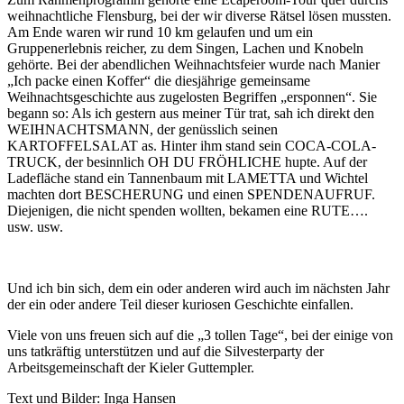
weihnachtliche Flensburg, bei der wir diverse Rätsel lösen mussten.
Am Ende waren wir rund 10 km gelaufen und um ein
Gruppenerlebnis reicher, zu dem Singen, Lachen und Knobeln
gehörte. Bei der abendlichen Weihnachtsfeier wurde nach Manier
„Ich packe einen Koffer“ die diesjährige gemeinsame
Weihnachtsgeschichte aus zugelosten Begriffen „ersponnen“. Sie
begann so: Als ich gestern aus meiner Tür trat, sah ich direkt den
WEIHNACHTSMANN, der genüsslich seinen
KARTOFFELSALAT as. Hinter ihm stand sein COCA-COLA-
TRUCK, der besinnlich OH DU FRÖHLICHE hupte. Auf der
Ladefläche stand ein Tannenbaum mit LAMETTA und Wichtel
machten dort BESCHERUNG und einen SPENDENAUFRUF.
Diejenigen, die nicht spenden wollten, bekamen eine RUTE….
usw. usw.
Und ich bin sich, dem ein oder anderen wird auch im nächsten Jahr
der ein oder andere Teil dieser kuriosen Geschichte einfallen.
Viele von uns freuen sich auf die „3 tollen Tage“, bei der einige von
uns tatkräftig unterstützen und auf die Silvesterparty der
Arbeitsgemeinschaft der Kieler Guttempler.
Text und Bilder: Inga Hansen