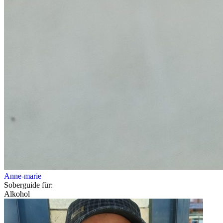
Anne-marie
Soberguide für:
Alkohol