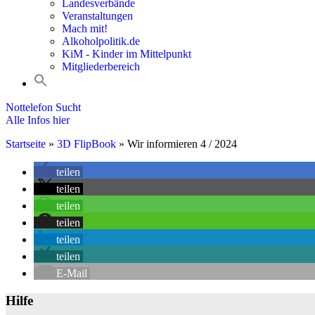
Landesverbände
Veranstaltungen
Mach mit!
Alkoholpolitik.de
KiM - Kinder im Mittelpunkt
Mitgliederbereich
Nottelefon Sucht
Alle Infos hier
Startseite
»
3D FlipBook
»
Wir informieren 4 / 2024
teilen
teilen
teilen
teilen
teilen
teilen
E-Mail
Hilfe