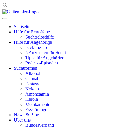
Zum
Inhalt
springen
Startseite
Hilfe für Betroffene
Suchtselbsthilfe
Hilfe für Angehörige
back-me-up
5 Anzeichen für Sucht
Tipps für Angehörige
Podcast-Episoden
Suchtformen
Alkohol
Cannabis
Ecstasy
Kokain
Amphetamin
Heroin
Medikamente
Essstörungen
News & Blog
Über uns
Bundesverband