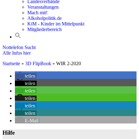
Landesverbände
Veranstaltungen
Mach mit!
Alkoholpolitik.de
KiM - Kinder im Mittelpunkt
Mitgliederbereich
Nottelefon Sucht
Alle Infos hier
Startseite
»
3D FlipBook
»
WIR 2-2020
teilen
teilen
teilen
teilen
teilen
teilen
E-Mail
Hilfe