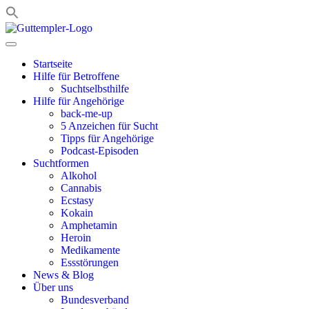
Zum
Inhalt
springen
Startseite
Hilfe für Betroffene
Suchtselbsthilfe
Hilfe für Angehörige
back-me-up
5 Anzeichen für Sucht
Tipps für Angehörige
Podcast-Episoden
Suchtformen
Alkohol
Cannabis
Ecstasy
Kokain
Amphetamin
Heroin
Medikamente
Essstörungen
News & Blog
Über uns
Bundesverband