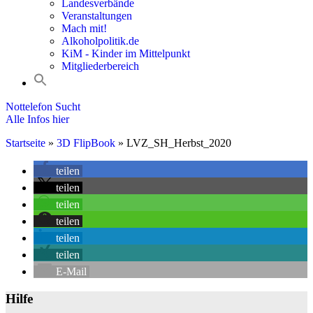
Landesverbände
Veranstaltungen
Mach mit!
Alkoholpolitik.de
KiM - Kinder im Mittelpunkt
Mitgliederbereich
Nottelefon Sucht
Alle Infos hier
Startseite
»
3D FlipBook
»
LVZ_SH_Herbst_2020
teilen
teilen
teilen
teilen
teilen
teilen
E-Mail
Hilfe