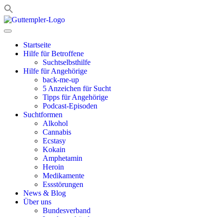
Zum
Inhalt
springen
Startseite
Hilfe für Betroffene
Suchtselbsthilfe
Hilfe für Angehörige
back-me-up
5 Anzeichen für Sucht
Tipps für Angehörige
Podcast-Episoden
Suchtformen
Alkohol
Cannabis
Ecstasy
Kokain
Amphetamin
Heroin
Medikamente
Essstörungen
News & Blog
Über uns
Bundesverband