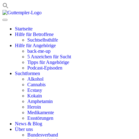
Zum
Inhalt
springen
Startseite
Hilfe für Betroffene
Suchtselbsthilfe
Hilfe für Angehörige
back-me-up
5 Anzeichen für Sucht
Tipps für Angehörige
Podcast-Episoden
Suchtformen
Alkohol
Cannabis
Ecstasy
Kokain
Amphetamin
Heroin
Medikamente
Essstörungen
News & Blog
Über uns
Bundesverband