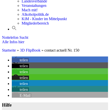
Landesverbände
Veranstaltungen
Mach mit!
Alkoholpolitik.de
KiM - Kinder im Mittelpunkt
Mitgliederbereich
Nottelefon Sucht
Alle Infos hier
Startseite
»
3D FlipBook
»
contact actuell Nr. 150
teilen
teilen
teilen
teilen
teilen
teilen
E-Mail
Hilfe